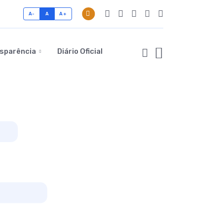
A-
A
A+
sparência
Diário Oficial