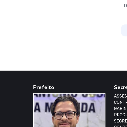
D
Prefeito
Secr
ASSES
CONTR
GABIN
PROCU
SECRE